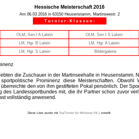
Hessische Meisterschaft 2016
Am 06.03.2016 in 63150 Heusenstamm, Martinseestr. 2
T u r n i e r - K l a s s e n :
OLM, Sen.I A Latein
OLM, Sen.I S Latein
LM, Hgr. B Latein
LM, Hgr. A Latein
LM, Hgr. S Latein
Bildergalerie
minenz
rlebten die Zuschauer in der Martinseehalle in Heusenstamm.
nd sportpolitische Prominenz diese Meisterschaften. Obwoh
überreichte den von ihm gestifteten Pokal persönlich. Der Spor
ng des Landessportbundes mit, die ihr Partner schon zuvor ve
ast vollständig anwesend.
Diese Liste wurde mit
TopTurnier für Windows V8.1
erstellt.