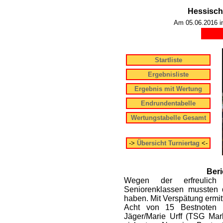
Hessisch
Am 05.06.2016 in
Startliste
Ergebnisliste
Ergebnis mit Wertung
Endrundentabelle
Wertungstabelle Gesamt
->
Übersicht Turniertag
<-
Beri
Wegen der erfreulich
Seniorenklassen mussten
haben. Mit Verspätung ermit
Acht von 15 Bestnoten
Jäger/Marie Urff (TSG Marb