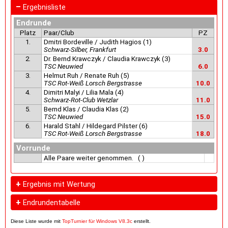
–
Ergebnisliste
Endrunde
Platz
Paar/Club
PZ
1.
Dmitri Bordeville / Judith Hagios (1)
Schwarz-Silber, Frankfurt
3.0
2.
Dr. Bernd Krawczyk / Claudia Krawczyk (3)
TSC Neuwied
6.0
3.
Helmut Ruh / Renate Ruh (5)
TSC Rot-Weiß Lorsch Bergstrasse
10.0
4.
Dimitri Malyi / Lilia Mala (4)
Schwarz-Rot-Club Wetzlar
11.0
5.
Bernd Klas / Claudia Klas (2)
TSC Neuwied
15.0
6.
Harald Stahl / Hildegard Pilster (6)
TSC Rot-Weiß Lorsch Bergstrasse
18.0
Vorrunde
Alle Paare weiter genommen. ( )
+
Ergebnis mit Wertung
+
Endrundentabelle
Diese Liste wurde mit
TopTurnier für Windows V8.3c
erstellt.