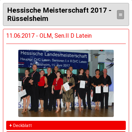
Hessische Meisterschaft 2017 -
≡
Rüsselsheim
11.06.2017 - OLM, Sen.II D Latein
+
Deckblatt