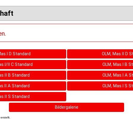
haft
en.
as.I D Standard
OLM, Mas.II D S
s.I/II C Standard
OLM, Mas.I B S
s.II B Standard
OLM, Mas.I A S
s.II A Standard
OLM, Mas.I S S
s.II S Standard
Bildergalerie
erstellt.