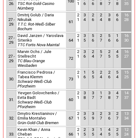
100
26.
TSC Rot-Gold-Casino
1
6
6
8
7
8
35
Nürnberg
Dmitrij Golub / Daria
2
3
2
2
3
6
16
27.-
Nikuliak
1
4
6
4
8
6
28
61
29.
T.T.C. Rot-Weiß-Silber
Bochum
David Janzen / Yaroslava
2
3
5
2
5
1
16
27.-
Sitenko
64
1
5
6
7
6
6
30
29.
TTC Fortis Nova Maintal
Marvin Ochs / Jule
2
3
2
5
2
4
16
27.-
Stellrecht
1
6
4
7
5
5
27
72
29.
TC Blau-Orange
Wiesbaden
Francisco Pedrosa /
2
1
5
2
2
5
15
Tabea Klemm
1
6
5
4
6
4
25
30.
73
Schwarz-Weiß-Club
Pforzheim
Yevgen Golovchenko /
2
3
3
1
3
4
14
Evita Badt
1
8
7
7
8
7
37
31.
60
Schwarz-Weiß-Club
Pforzheim
Dmytro Krestianinov /
2
3
3
2
3
2
13
32.
Emilia Montalvo
67
1
5
9
7
6
7
34
Grün-Gold-Club Bremen
Kevin Khan / Anna
2
2
3
1
4
2
12
33.
Cheban
66
1
5
5
4
5
5
24