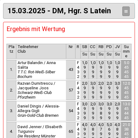
15.03.2025 - DM, Hgr. S Latein
≡
Ergebnis mit Wertung
Pla
Teilnehmer
Nr
R
SB
CC
RB
PD
JV
Su
tz
Club
mm
Su
Su
Su
Su
Su
e
Artur Balandin / Anna
F
1,0
1,0
1,0
1,0
1,0
5.0
Salita
4
9
9
9
9
9
45
1.
43
T.T.C. Rot-Weiß-Silber
3
9
9
9
9
9
45
Bochum
2
9
9
9
9
9
45
Razvan Dumitrescu /
F
2,0
3,0
2,0
2,0
3,0
12.0
Jacqueline Joos
4
9
9
9
9
9
45
2.
57
Schwarz-Weiß-Club
3
9
9
9
9
9
45
Pforzheim
2
9
9
9
9
9
45
F
3,0
2,0
3,0
3,0
2,0
13.0
Daniel Dingis / Alessia-
4
9
9
9
9
9
45
3.
Allegra Gigli
54
3
9
9
8
9
9
44
Grün-Gold-Club Bremen
2
9
9
9
9
9
45
F
4,0
4,0
4,0
5,0
4,0
21.0
David Jenner / Elisabeth
4
9
8
7
6
8
38
4.
Tuigunov
65
3
9
9
9
9
9
45
Die Residenz Münster