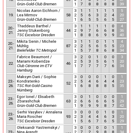
Grün-Gold-Club Bremen
1
7
8
8
8
8
39
Nicolas Aaron Eichhorn /
3
1
1
1
1
1
5
19.
Lea Mirmov
58
2
5
6
3
2
4
20
Grün-Gold-Club Bremen
1
6
5
5
6
5
27
Thaddeus Barthel /
3
1
1
1
1
0
4
20.-
Jenny Stukenborg
44
2
9
7
6
6
8
36
21.
TSC Excelsior Dresden
1
8
8
6
9
9
40
Mikita Senin / Michele
3
1
1
0
1
1
4
20.-
Mühlig
87
2
2
5
6
5
5
23
21.
Bielefelder TC Metropol
1
5
7
8
6
8
34
Fabrice Beaumont /
3
2
0
1
0
0
3
Mariami Koberidze
2
5
3
5
6
1
20
22.
46
Club Céronne im ETV
1
7
7
7
7
6
34
Hamburg
Maksym Darii / Sophie
3
0
0
0
1
0
1
23.-
Kondratenko
2
5
4
6
4
4
23
52
26.
TSC Rot-Gold-Casino
1
6
8
8
8
5
35
Nürnberg
Egor Ionel / Elisabeth
3
0
1
0
0
0
1
23.-
Zbarashchuk
63
2
6
6
6
6
5
29
26.
Grün-Gold-Club Bremen
1
9
9
9
8
7
42
Serhii Vasyliev / Annalena
3
0
0
0
1
0
1
23.-
Maria Roscher
93
2
3
4
4
6
3
20
26.
TSC Excelsior Dresden
1
5
6
7
6
5
29
Oleksandr Yastremskyi /
3
0
0
0
0
1
1
23.-
Nina Arendt
2
7
2
9
8
8
34