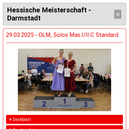
Hessische Meisterschaft -
≡
Darmstadt
29.03.2025 - OLM, Solos Mas.I/II C Standard
+
Deckblatt